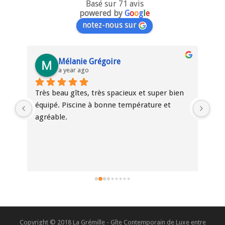
Basé sur 71 avis
powered by
G
o
o
g
l
e
notez-nous sur
Mélanie Grégoire
a year ago
Très beau gîtes, très spacieux et super bien 
Bel
équipé. Piscine à bonne température et 
ent
agréable.
fam
par
our
Copyright © 2018 La Grémille - Gîte Contemporain de Luxe entre