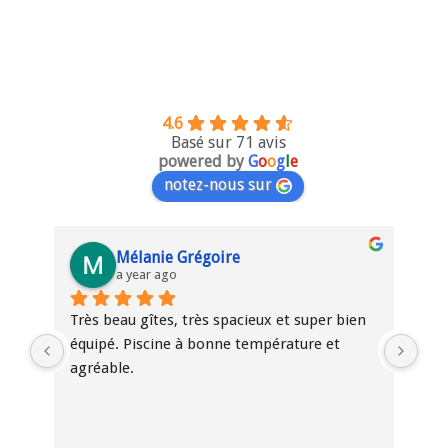
4.6
Basé sur 71 avis
powered by
G
o
o
g
l
e
notez-nous sur
Mélanie Grégoire
a year ago
Très beau gîtes, très spacieux et super bien 
Bel
équipé. Piscine à bonne température et 
ent
agréable.
fam
par
our